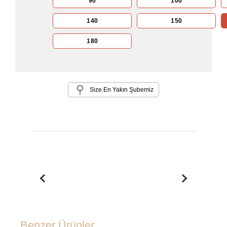
90
100
140
150
180
Size En Yakın Şubemiz
Benzer Ürünler