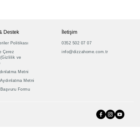
& Destek
İletişim
riler Politikası
0352 502 07 07
ve Çerez
info@dizzahome.com.tr
(Gizlilik ve
)
dınlatma Metni
 Aydınlatma Metni
şi Başvuru Formu