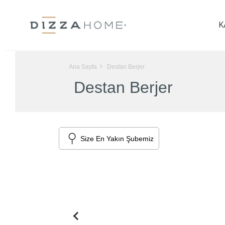
K
Ana Sayfa
Destan Berjer
Destan Berjer
Size En Yakın Şubemiz