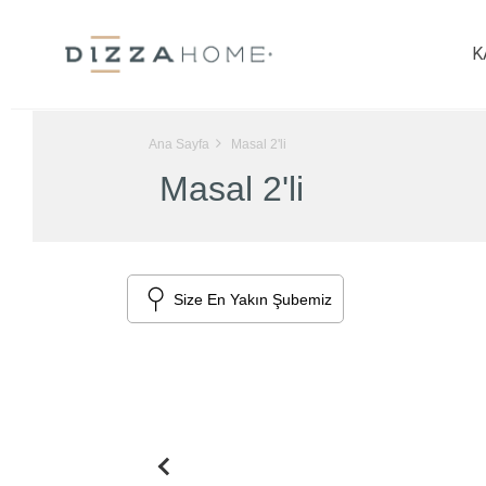
K
Ana Sayfa
Masal 2'li
Masal 2'li
Size En Yakın Şubemiz