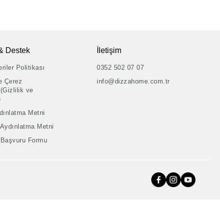
& Destek
İletişim
riler Politikası
0352 502 07 07
ve Çerez
info@dizzahome.com.tr
(Gizlilik ve
)
dınlatma Metni
 Aydınlatma Metni
şi Başvuru Formu