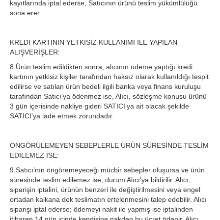
kayıtlarında iptal ederse, Satıcının ürünü teslim yükümlülüğü
sona erer.
KREDİ KARTININ YETKİSİZ KULLANIMI İLE YAPILAN
ALIŞVERİŞLER:
8.Ürün teslim edildikten sonra, alıcının ödeme yaptığı kredi
kartının yetkisiz kişiler tarafından haksız olarak kullanıldığı tespit
edilirse ve satılan ürün bedeli ilgili banka veya finans kuruluşu
tarafından Satıcı'ya ödenmez ise, Alıcı, sözleşme konusu ürünü
3 gün içerisinde nakliye gideri SATICI’ya ait olacak şekilde
SATICI’ya iade etmek zorundadır.
ÖNGÖRÜLEMEYEN SEBEPLERLE ÜRÜN SÜRESİNDE TESLİM
EDİLEMEZ İSE:
9.Satıcı’nın öngöremeyeceği mücbir sebepler oluşursa ve ürün
süresinde teslim edilemez ise, durum Alıcı’ya bildirilir. Alıcı,
siparişin iptalini, ürünün benzeri ile değiştirilmesini veya engel
ortadan kalkana dek teslimatın ertelenmesini talep edebilir. Alıcı
siparişi iptal ederse; ödemeyi nakit ile yapmış ise iptalinden
itibaren 14 gün içinde kendisine nakden bu ücret ödenir. Alıcı,