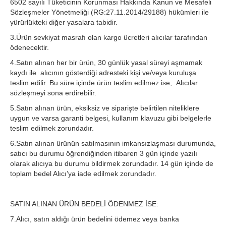
6502 sayılı Tüketicinin Korunması Hakkında Kanun ve Mesafeli
Sözleşmeler Yönetmeliği (RG:27.11.2014/29188) hükümleri ile
yürürlükteki diğer yasalara tabidir.
3.Ürün sevkiyat masrafı olan kargo ücretleri alıcılar tarafından
ödenecektir.
4.Satın alınan her bir ürün, 30 günlük yasal süreyi aşmamak
kaydı ile alıcının gösterdiği adresteki kişi ve/veya kuruluşa
teslim edilir. Bu süre içinde ürün teslim edilmez ise, Alıcılar
sözleşmeyi sona erdirebilir.
5.Satın alınan ürün, eksiksiz ve siparişte belirtilen niteliklere
uygun ve varsa garanti belgesi, kullanım klavuzu gibi belgelerle
teslim edilmek zorundadır.
6.Satın alınan ürünün satılmasının imkansızlaşması durumunda,
satıcı bu durumu öğrendiğinden itibaren 3 gün içinde yazılı
olarak alıcıya bu durumu bildirmek zorundadır. 14 gün içinde de
toplam bedel Alıcı’ya iade edilmek zorundadır.
SATIN ALINAN ÜRÜN BEDELİ ÖDENMEZ İSE:
7.Alıcı, satın aldığı ürün bedelini ödemez veya banka