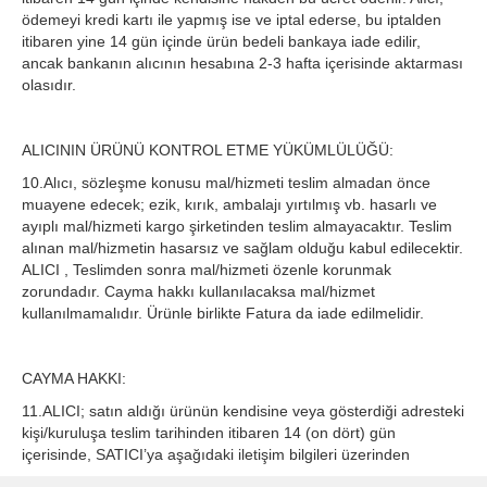
ödemeyi kredi kartı ile yapmış ise ve iptal ederse, bu iptalden
itibaren yine 14 gün içinde ürün bedeli bankaya iade edilir,
ancak bankanın alıcının hesabına 2-3 hafta içerisinde aktarması
olasıdır.
ALICININ ÜRÜNÜ KONTROL ETME YÜKÜMLÜLÜĞÜ:
10.Alıcı, sözleşme konusu mal/hizmeti teslim almadan önce
muayene edecek; ezik, kırık, ambalajı yırtılmış vb. hasarlı ve
ayıplı mal/hizmeti kargo şirketinden teslim almayacaktır. Teslim
alınan mal/hizmetin hasarsız ve sağlam olduğu kabul edilecektir.
ALICI , Teslimden sonra mal/hizmeti özenle korunmak
zorundadır. Cayma hakkı kullanılacaksa mal/hizmet
kullanılmamalıdır. Ürünle birlikte Fatura da iade edilmelidir.
CAYMA HAKKI:
11.ALICI; satın aldığı ürünün kendisine veya gösterdiği adresteki
kişi/kuruluşa teslim tarihinden itibaren 14 (on dört) gün
içerisinde, SATICI’ya aşağıdaki iletişim bilgileri üzerinden