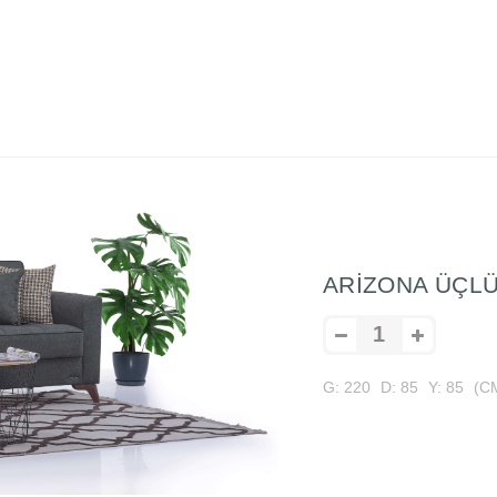
ARİZONA ÜÇL
G: 220
D: 85
Y: 85
(C