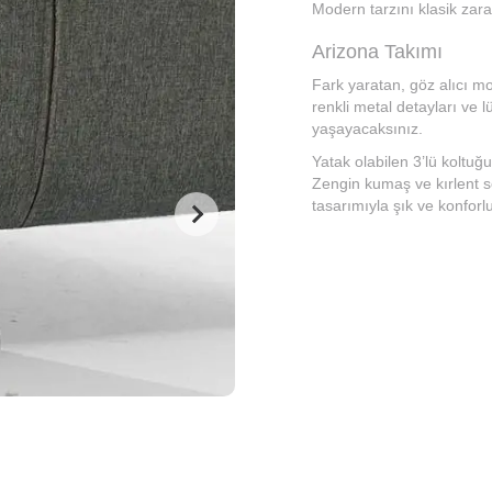
Modern tarzını klasik zara
Arizona Takımı
Fark yaratan, göz alıcı mo
renkli metal detayları ve 
yaşayacaksınız.
Yatak olabilen 3’lü koltuğ
Zengin kumaş ve kırlent se
tasarımıyla şık ve konforl