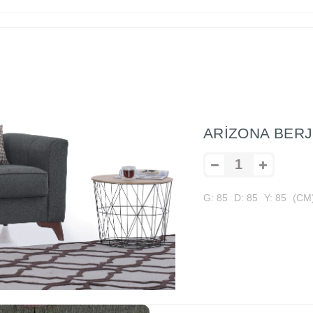
ARİZONA BER
G: 85
D: 85
Y: 85
(CM