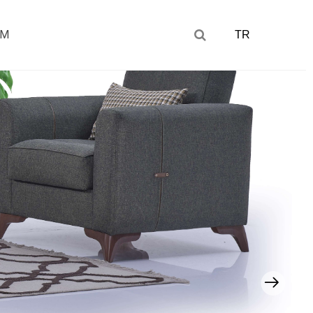
IM
TR