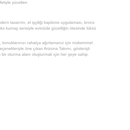
fetiyle yücelten
dern tasarımı, el işçiliği kapitone uygulaması, bronz
lüks kumaş serisiyle evinizde güzelliğin ötesinde lüksü
u, konuklarınızı rahatça ağırlamanız için mükemmel .
çenekleriyle öne çıkan Arizona Takımı, gösterişli
u bir oturma alanı oluşturmak için her şeye sahip.